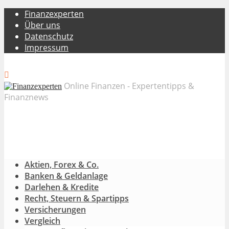
Finanzexperten
Über uns
Datenschutz
Impressum
Online Finanzen - Expertentipps &
Finanznews
Aktien, Forex & Co.
Banken & Geldanlage
Darlehen & Kredite
Recht, Steuern & Spartipps
Versicherungen
Vergleich