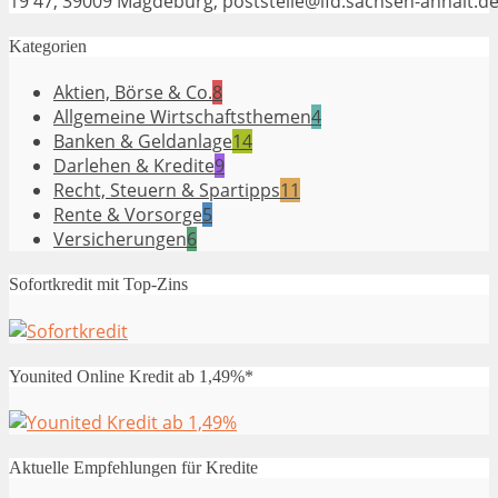
19 47, 39009 Magdeburg, poststelle@lfd.sachsen-anhalt.de
Kategorien
Aktien, Börse & Co.
8
Allgemeine Wirtschaftsthemen
4
Banken & Geldanlage
14
Darlehen & Kredite
9
Recht, Steuern & Spartipps
11
Rente & Vorsorge
5
Versicherungen
6
Sofortkredit mit Top-Zins
Younited Online Kredit ab 1,49%*
Aktuelle Empfehlungen für Kredite