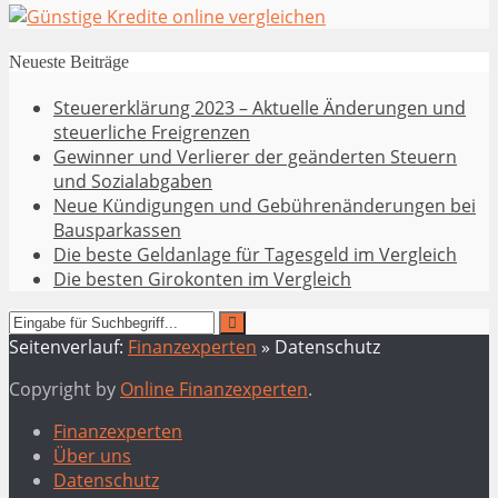
Neueste Beiträge
Steuererklärung 2023 – Aktuelle Änderungen und
steuerliche Freigrenzen
Gewinner und Verlierer der geänderten Steuern
und Sozialabgaben
Neue Kündigungen und Gebührenänderungen bei
Bausparkassen
Die beste Geldanlage für Tagesgeld im Vergleich
Die besten Girokonten im Vergleich
Seitenverlauf:
Finanzexperten
»
Datenschutz
Copyright by
Online Finanzexperten
.
Finanzexperten
Über uns
Datenschutz