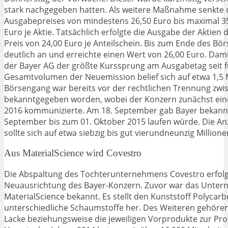
stark nachgegeben hatten. Als weitere Maßnahme senkte d
Ausgabepreises von mindestens 26,50 Euro bis maximal 35,
Euro je Aktie. Tatsächlich erfolgte die Ausgabe der Aktien
Preis von 24,00 Euro je Anteilschein. Bis zum Ende des Bör
deutlich an und erreichte einen Wert von 26,00 Euro. D
der Bayer AG der größte Kurssprung am Ausgabetag seit f
Gesamtvolumen der Neuemission belief sich auf etwa 1,5 M
Börsengang war bereits vor der rechtlichen Trennung zwi
bekanntgegeben worden, wobei der Konzern zunächst eine
2016 kommunizierte. Am 18. September gab Bayer bekannt,
September bis zum 01. Oktober 2015 laufen würde. Die Anz
sollte sich auf etwa siebzig bis gut vierundneunzig Million
Aus MaterialScience wird Covestro
Die Abspaltung des Tochterunternehmens Covestro erfolg
Neuausrichtung des Bayer-Konzern. Zuvor war das Unte
MaterialScience bekannt. Es stellt den Kunststoff Polycar
unterschiedliche Schaumstoffe her. Des Weiteren gehören
Lacke beziehungsweise die jeweiligen Vorprodukte zur Pro