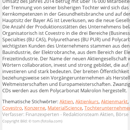
Umsatz des Jahres 2014 betrug mit über 16 000 Mitarbeite
der Trennung von seiner bisherigen Tochter wird sich da
Kernkompetenzen in der Gesundheitsbranche und auf dem
Hauptsitz der Bayer AG ist Leverkusen, wo die neue Gesells
Die Anzahl der Produktionsstätten des Unternehmens beläu
Organisatorisch ist Covestro in die drei Bereiche (Business
Specialties (BU CAS), Polyurethanes (BU PUR) und Polycarb
wichtigsten Kunden des Unternehmens stammen aus den 
Bauindustrie, der Elektrobranche, aus dem Bereich der Ele
Freizeitindustrie. Der Name der neuen Aktiengesellschaft
Wörtern collaboration, invest und strong gebildet, die a
investieren und stark bedeuten. Der breiten Öffentlichkeit
beziehungsweise sein Vorgängerunternehmen als Hersteller
Weltmeisterschaften und Europameisterschaften. Zwanzig 
CDs werden aus dem Polycarbonat Makrolon hergestellt.
Thematische Stichwörter:
Aktien
,
Aktienkurs
,
Aktienmarkt
,
Covestro
,
Konzerne
,
MaterialScience
,
Tochterunternehme
Verfasser:
Finanzexperten
- Redaktionsteam
Aktien, Börse
Copyright Bild: © tom (fotolia.com)