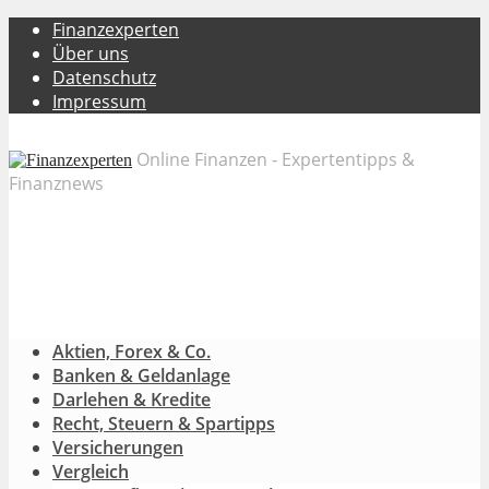
Finanzexperten
Über uns
Datenschutz
Impressum
Online Finanzen - Expertentipps &
Finanznews
Aktien, Forex & Co.
Banken & Geldanlage
Darlehen & Kredite
Recht, Steuern & Spartipps
Versicherungen
Vergleich