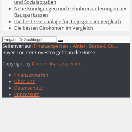
und Sozialabgaben
Neue Kündigungen und Gebührenänderungen bei
Bausparkassen
Die beste Geldanlage für Tagesgeld im Vergleich
Die besten Girokonten im Vergleich
Seitenverlauf:
Finanzexperten
»
Aktien, Börse & Co.
»
Bayer-Tochter Covestro geht an die Börse
Copyright by
Online Finanzexperten
.
Finanzexperten
Über uns
Datenschutz
Impressum