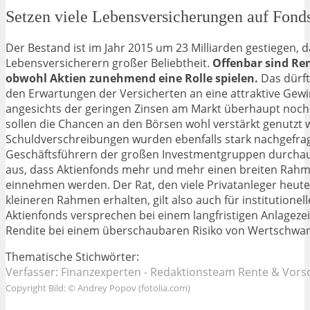
Setzen viele Lebensversicherungen auf Fond
Der Bestand ist im Jahr 2015 um 23 Milliarden gestiegen, 
Lebensversicherern großer Beliebtheit.
Offenbar sind Ren
obwohl Aktien zunehmend eine Rolle spielen.
Das dürft
den Erwartungen der Versicherten an eine attraktive Gew
angesichts der geringen Zinsen am Markt überhaupt noch
sollen die Chancen an den Börsen wohl verstärkt genutzt
Schuldverschreibungen wurden ebenfalls stark nachgefrag
Geschäftsführern der großen Investmentgruppen durchaus
aus, dass Aktienfonds mehr und mehr einen breiten Rahme
einnehmen werden. Der Rat, den viele Privatanleger heute 
kleineren Rahmen erhalten, gilt also auch für institutionel
Aktienfonds versprechen bei einem langfristigen Anlageze
Rendite bei einem überschaubaren Risiko von Wertschwa
Thematische Stichwörter:
Verfasser:
Finanzexperten
- Redaktionsteam
Rente & Vors
Copyright Bild: © Andrey Popov (fotolia.com)