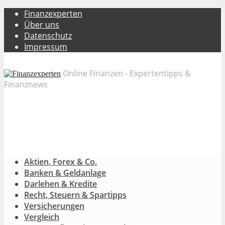
Finanzexperten
Über uns
Datenschutz
Impressum
Online Finanzen - Expertentipps &
Finanznews
Aktien, Forex & Co.
Banken & Geldanlage
Darlehen & Kredite
Recht, Steuern & Spartipps
Versicherungen
Vergleich