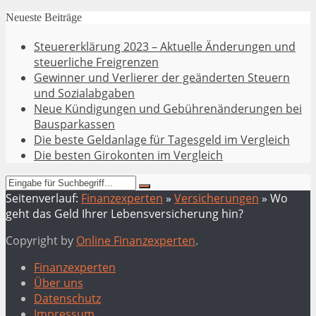
Neueste Beiträge
Steuererklärung 2023 – Aktuelle Änderungen und
steuerliche Freigrenzen
Gewinner und Verlierer der geänderten Steuern
und Sozialabgaben
Neue Kündigungen und Gebührenänderungen bei
Bausparkassen
Die beste Geldanlage für Tagesgeld im Vergleich
Die besten Girokonten im Vergleich
Seitenverlauf:
Finanzexperten
»
Versicherungen
»
Wo
geht das Geld Ihrer Lebensversicherung hin?
Copyright by
Online Finanzexperten
.
Finanzexperten
Über uns
Datenschutz
Impressum